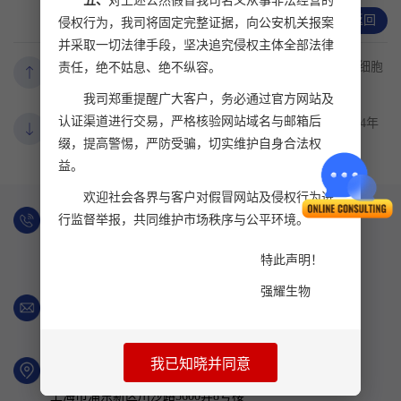
五、
对上述公然假冒我司名义从事非法经营的
返回
侵权行为，我司将固定完整证据，向公安机关报案
并采取一切法律手段，坚决追究侵权主体全部法律
肩袖修复新策略：功能性梯度支架联合M2巨噬细胞
责任，绝不姑息、绝不纵容。
上一个：
源性LncRNA肽的再生医学新范式
我司郑重提醒广大客户，务必通过官方网站及
认证渠道进行交易，严格核验网站域名与邮箱后
【会议回顾】中国生物化学与分子生物学会2024年
下一个：
缀，提高警惕，严防受骗，切实维护自身合法权
全国学术大会圆满结束
益。
欢迎社会各界与客户对假冒网站及侵权行为进
订购热线：
行监督举报，共同维护市场秩序与公平环境。
021-50795728
021-50792270
特此声明！
021-50792271
021-50790349
强耀生物
电子邮箱：
inside@chinapeptides.com
我已知晓并同意
联系地址：
上海市浦东新区川沙路5600弄8号楼