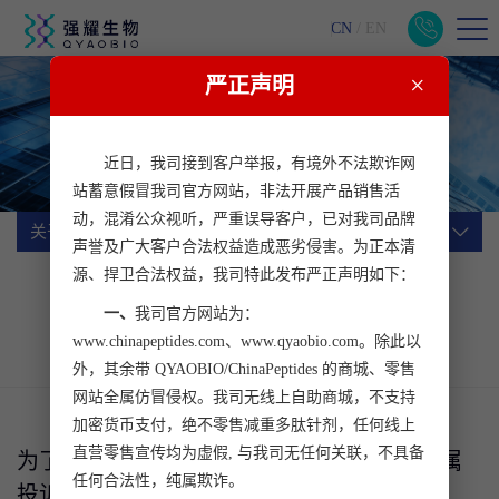
CN
/
EN
×
严正声明
关于我们
一站式生物医药科研服务平台
近日，我司接到客户举报，有境外不法欺诈网
站蓄意假冒我司官方网站，非法开展产品销售活
动，混淆公众视听，严重误导客户，已对我司品牌
关于我们
声誉及广大客户合法权益造成恶劣侵害。为正本清
源、捍卫合法权益，我司特此发布严正声明如下：
公司简介
企业文化
公司动态
一、
我司官方网站为：
行业动态
加入我们
客户心声
www.chinapeptides.com、www.qyaobio.com。除此以
联系我们
外，其余带 QYAOBIO/ChinaPeptides 的商城、零售
网站全属仿冒侵权。我司无线上自助商城，不支持
加密货币支付，绝不零售减重多肽针剂，任何线上
直营零售宣传均为虚假, 与我司无任何关联，不具备
为了更好地倾听┊强耀生物设立客户服务专属
任何合法性，纯属欺诈。
投诉渠道