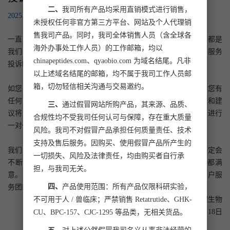
二、
我司所有产品均采用直销模式进行销售，
2025.04.18
未授权任何非官方第三方平台、网站及个人代理销
售我司产品。同时，我司全体销售人员（含全球各
一直以来，为广大客户朋友们提供更实在、更用心的科研服务都是
海外办事处工作人员）的工作邮箱，均以
我们的追求，为了能更好地倾听大家的声音，我们特设立官方服务
chinapeptides.com、qyaobio.com 为域名结尾。凡非
投诉邮箱：
inside@chinapeptides.com
。
以上述域名结尾的邮箱，均不属于我司工作人员邮
箱，切勿轻信相关沟通与交易邀约。
如您在与我们的合作过程中，有遇到让您不满意的地方，或者您有
任何的意见和建议，都可以通过这个邮箱联系我们，您的意见和建
三、
通过假冒网站所购产品，其来源、品质、
议将直达公司管理层，我们承诺将高效响应、并第一时间与您进行
合规性均不受我司任何认可与保障，存在重大质量
一对一沟通，全力帮您解决问题。
风险。我司不对假冒产品承担任何质量责任、技术
支持及售后服务。因购买、使用假冒产品所产生的
我们始终相信，客户的声音是我们进步的动力。我们承诺，一定会
一切损失、风险及法律责任，均由购买者自行承
不断优化服务流程，提升服务质量，努力做到让每一位客户都满
担，与我司无关。
意。未来，请继续和我们一起，见证一个更实在、更用心的客户
服
四、
产品使用范围：所有产品仅限科研实验，
务团队。
强耀生物
不可用于人 / 兽临床；严禁销售 Retatrutide、GHK-
2025年4月18日
CU、BPC-157、CJC-1295 等品类，无相关货品。