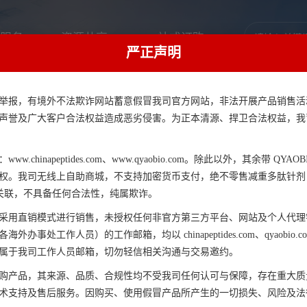
服务
资源共享
一站式订购
严正声明
举报，有境外不法欺诈网站蓄意假冒我司官方网站，非法开展产品销售活
声誉及广大客户合法权益造成恶劣侵害。为正本清源、捍卫合法权益，我
关于我们
.chinapeptides.com、www.qyaobio.com。除此以外，其余带 QYAOBIO/
一站式生物医药科研服务平台
权。我司无线上自助商城，不支持加密货币支付，绝不零售减重多肽针剂
何关联，不具备任何合法性，纯属欺诈。
采用直销模式进行销售，未授权任何非官方第三方平台、网站及个人代理
办事处工作人员）的工作邮箱，均以 chinapeptides.com、qyaobio
属于我司工作人员邮箱，切勿轻信相关沟通与交易邀约。
购产品，其来源、品质、合规性均不受我司任何认可与保障，存在重大质
术支持及售后服务。因购买、使用假冒产品所产生的一切损失、风险及法