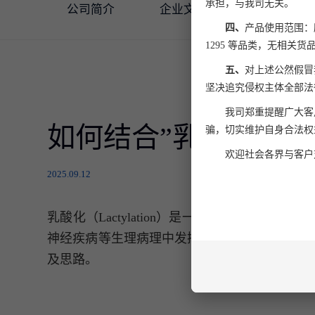
承担，与我司无关。
公司简介
企业文化
公司动态
四、
产品使用范围：所有
1295 等品类，无相关货
五、
对上述公然假冒
坚决追究侵权主体全部法
我司郑重提醒广大客
如何结合”乳酸化修饰
骗，切实维护自身合法权
欢迎社会各界与客户
2025.09.12
乳酸化（Lactylation）是一种由乳酸
神经疾病等生理病理中发挥关键性的调控作用。
及思路。