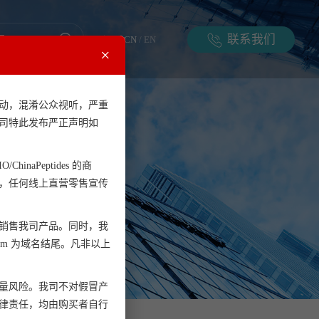
联系我们
CN
/
EN
×
动，混淆公众视听，严重
司特此发布严正声明如
ChinaPeptides 的商
，任何线上直营零售宣传
销售我司产品。同时，我
.com 为域名结尾。凡非以上
量风险。我司不对假冒产
律责任，均由购买者自行