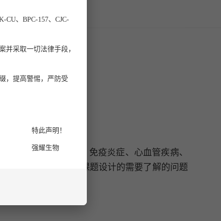
联系我们
U、BPC-157、CJC-
案并采取一切法律手段，
缀，提高警惕，严防受
特此声明！
强耀生物
衔发现，在肿瘤发生发展、免疫炎症、心血管疾病、
基于“乳酸化修饰”的课题设计的需要了解的问题