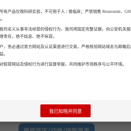
行业动态
加入我们
客户心声
产品仅限科研实验，不可用于人 / 兽临床；严禁销售 Retatrutide、GHK-C
品。
我司名义从事非法经营的侵权行为，我司将固定完整证据，向公安机关报
律责任，绝不姑息、绝不纵容。
户，务必通过官方网站及认证渠道进行交易，严格核验网站域名与邮箱后
“热点，探索课题思路？
益。
对假冒网站及侵权行为进行监督举报，共同维护市场秩序与公平环境。
介导的新型蛋白质翻译后修饰。由芝加哥大学赵英明教授团队领
本期内容总结了蛋白乳酸化修饰的相关知识点，简要探讨
我已知晓并同意