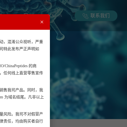
联系我们
CN
/
EN
×
动，混淆公众视听，严重
司特此发布严正声明如
多肽
ChinaPeptides 的商
，任何线上直营零售宣传
销售我司产品。同时，我
.com 为域名结尾。凡非以上
量风险。我司不对假冒产
律责任，均由购买者自行