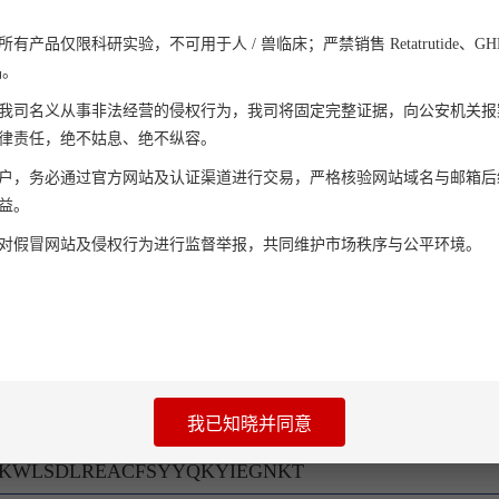
产品仅限科研实验，不可用于人 / 兽临床；严禁销售 Retatrutide、GHK-C
品。
我司名义从事非法经营的侵权行为，我司将固定完整证据，向公安机关报
律责任，绝不姑息、绝不纵容。
户，务必通过官方网站及认证渠道进行交易，严格核验网站域名与邮箱后
 surface-binding protein
益。
对假冒网站及侵权行为进行监督举报，共同维护市场秩序与公平环境。
KKAISDARLKTLDIHYNESKPTTIQNTGKLVRINFKGGY
LVHWNKKKYSSYEEAKKHDDGIIIIAIFLQVSDHKNVYF
我已知晓并同意
TTINHSADAAWIIFPTPINIHSDQLSKFRTLLSSSNHEGK
KWLSDLREACFSYYQKYIEGNKT