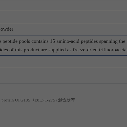
 powder
e peptide pools contains 15 amino-acid peptides spanning the
des of this product are supplied as freeze-dried trifluoroaceta
ding protein OPG105（E8L)(1-275) 混合肽库