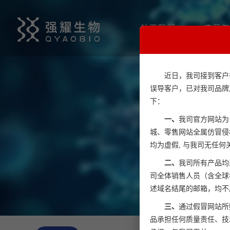
关于我们
产品与
近日，我司接到客户
误导客户，已对我司品牌
M
下：
一、
我司官方网站为：www
城、零售网站全属仿冒侵
均为虚假, 与我司无任
二、
我司所有产品均
司全体销售人员（含全球各海外
述域名结尾的邮箱，均不
三、
通过假冒网站所
品承担任何质量责任、技