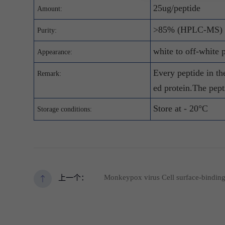
25ug/peptide
Amount:
>85% (HPLC-MS)
Purity:
white to off-white
Appearance:
Every peptide in th
Remark:
ed protein.The pepti
Store at - 20°C
Storage conditions:
Monkeypox virus Cell surface-bin
上一个：