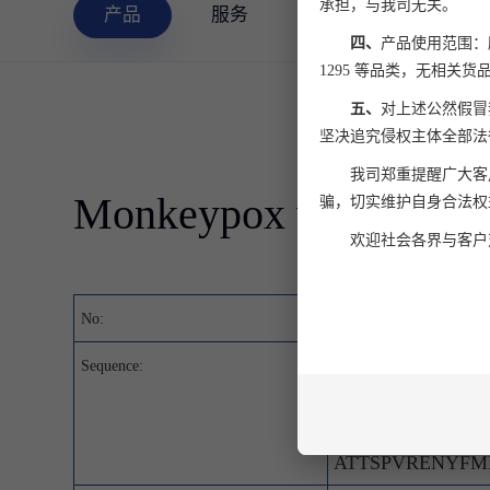
承担，与我司无关。
产品
服务
四、
产品使用范围：所有
1295 等品类，无相关货
五、
对上述公然假冒
坚决追究侵权主体全部法
我司郑重提醒广大客
Monkeypox virus Cell
骗，切实维护自身合法权
欢迎社会各界与客户
04890000043
No:
MPQQLSPINIET
Sequence:
LIDVYKYSGEIN
LPSTLDYFTYLG
ATTSPVRENYFM