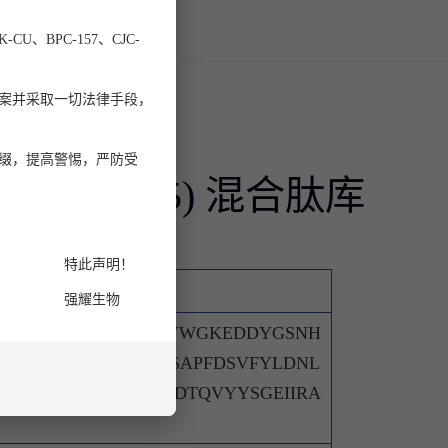
U、BPC-157、CJC-
案并采取一切法律手段，
缀，提高警惕，严防受
 OPG105 (1-275) 混合肽库
特此声明！
强耀生物
ISGGFLPNEYVLSTIHIYWGKEDDYGSNH
QKIVNQLDSIRSANMSAPFDSVFYLDNL
PHYITENYRNPYKLNDDTQVYYSGEIIRA