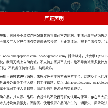
服务
资源共享
一站式订购
严正声明
举报，有境外不法欺诈网站蓄意假冒我司官方网站，非法开展产品销售活
声誉及广大客户合法权益造成恶劣侵害。为正本清源、捍卫合法权益，我
onkeypox virus猴痘病毒
.chinapeptides.com、www.qyaobio.com。除此以外，其余带 QYAOBIO/
Monkeypox virus猴痘病毒多肽
权。我司无线上自助商城，不支持加密货币支付，绝不零售减重多肽针剂
何关联，不具备任何合法性，纯属欺诈。
采用直销模式进行销售，未授权任何非官方第三方平台、网站及个人代理
办事处工作人员）的工作邮箱，均以 chinapeptides.com、qyaobio
属于我司工作人员邮箱，切勿轻信相关沟通与交易邀约。
购产品，其来源、品质、合规性均不受我司任何认可与保障，存在重大质
术支持及售后服务。因购买、使用假冒产品所产生的一切损失、风险及法