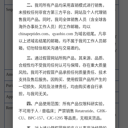
二、
我司所有产品均采用直销模式进行销售，
Sequence:
MGAAASIQTTVNTLSERISSKLEQEANAS
未授权任何非官方第三方平台、网站及个人代理销
AQTKCDIEIGNFYIRQNHGCNITVKNMCS
售我司产品。同时，我司全体销售人员（含全球各
ADADAQLDAVLSAATETYSGLTPEQKAY
海外办事处工作人员）的工作邮箱，均以
VPAMFTAALNIQTSVNTVVRDFENYVKQ
chinapeptides.com、qyaobio.com 为域名结尾。凡非
TCNSSAVVDNKLKIQNVIIDECYGAPGSPT
以上述域名结尾的邮箱，均不属于我司工作人员邮
NLEFINTGSSKGNCAIKALMQLTTKATTQ
箱，切勿轻信相关沟通与交易邀约。
IAPRQVAGTGVQFYMIVIGVIILAALFMYY
AKRMLFTSTNDKIKLILANKENVHWTTY
三、
通过假冒网站所购产品，其来源、品质、
MDTFFRTSPMIIATTDIQN
合规性均不受我司任何认可与保障，存在重大质量
风险。我司不对假冒产品承担任何质量责任、技术
Amount:
25ug/peptide
支持及售后服务。因购买、使用假冒产品所产生的
Purity:
>85% (HPLC-MS)
一切损失、风险及法律责任，均由购买者自行承
担，与我司无关。
Appearance:
white to off-white powder
四、
产品使用范围：所有产品仅限科研实验，
Remark:
Every peptide in the peptide pools contains 15
不可用于人 / 兽临床；严禁销售 Retatrutide、GHK-
amino-acid peptides spanning the complete am
CU、BPC-157、CJC-1295 等品类，无相关货品。
ino acid sequence of the indicated protein.The