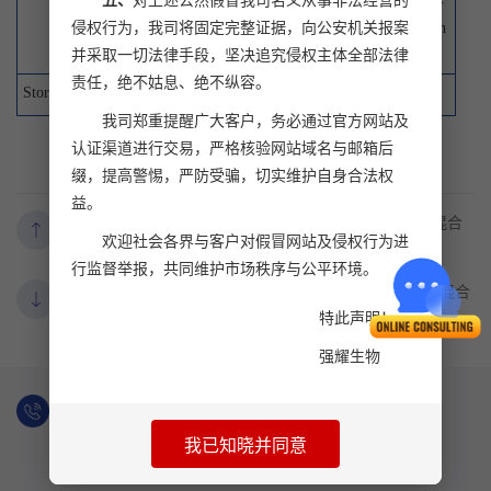
五、
对上述公然假冒我司名义从事非法经营的
peptides of this product are supplied as freeze-
侵权行为，我司将固定完整证据，向公安机关报案
dried trifluoroacetate salts. For research use on
ly.
并采取一切法律手段，坚决追究侵权主体全部法律
责任，绝不姑息、绝不纵容。
Storage conditions:
Store at - 20°C
我司郑重提醒广大客户，务必通过官方网站及
认证渠道进行交易，严格核验网站域名与邮箱后
缀，提高警惕，严防受骗，切实维护自身合法权
益。
Monkeypox virus IMV membrane protein(M1R) 混合
上一个：
欢迎社会各界与客户对假冒网站及侵权行为进
肽库(Offset 8)
行监督举报，共同维护市场秩序与公平环境。
Monkeypox virus Protein OPG190(B6R)(20-279) 混合
下一个：
肽库
特此声明！
强耀生物
订购热线：
021-50795728
021-50792270
我已知晓并同意
021-50792271
021-50790349