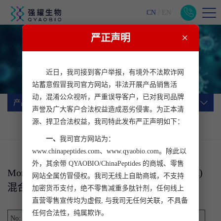
CN
/
EN
×
严正声明
Monkeypox virus猴痘病毒多肽
Monkeypox virus猴痘病毒多肽
近日，我司接到客户举报，有境外不法欺诈网
站蓄意假冒我司官方网站，非法开展产品销售活
动，混淆公众视听，严重误导客户，已对我司品牌
产品与服务
声誉及广大客户合法权益造成恶劣侵害。为正本清
源、捍卫合法权益，我司特此发布严正声明如下：
产品
服务
一、
我司官方网站为：
www.chinapeptides.com、www.qyaobio.com。除此以
外，其余带 QYAOBIO/ChinaPeptides 的商城、零售
Monkeypox virus IMV membrane protein(M1R)
网站全属仿冒侵权。我司无线上自助商城，不支持
混合肽库(Offset 6)
加密货币支付，绝不零售减重多肽针剂，任何线上
直营零售宣传均为虚假, 与我司无任何关联，不具备
任何合法性，纯属欺诈。
No:
04890000036