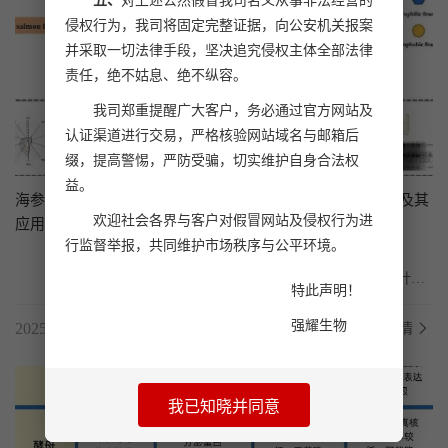
五、
对上述公然假冒我司名义从事非法经营的
侵权行为，我司将固定完整证据，向公安机关报案
并采取一切法律手段，坚决追究侵权主体全部法律
责任，绝不姑息、绝不纵容。
我司郑重提醒广大客户，务必通过官方网站及
认证渠道进行交易，严格核验网站域名与邮箱后
缀，提高警惕，严防受骗，切实维护自身合法权
益。
海参肠道蛋白水解物中疏水组分—SPESF-2的冷冻保护机制及其
欢迎社会各界与客户对假冒网站及侵权行为进
应用研究
行监督举报，共同维护市场秩序与公平环境。
	冰晶引起的蛋白质变质是影响鱼类冷冻贮藏的重要因素，针对
特此声明！
传统冷冻保护剂高糖高热量的健康隐患。大连民族大...
强耀生物
2025.08.01
了解详情
我已知晓并同意