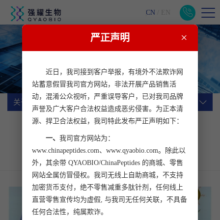
CN
/
EN
×
严正声明
关于我们
一站式生物医药科研服务平台
近日，我司接到客户举报，有境外不法欺诈网
站蓄意假冒我司官方网站，非法开展产品销售活
动，混淆公众视听，严重误导客户，已对我司品牌
关于我们
声誉及广大客户合法权益造成恶劣侵害。为正本清
源、捍卫合法权益，我司特此发布严正声明如下：
公司简介
企业文化
公司动态
一、
我司官方网站为：
行业动态
加入我们
客户心声
www.chinapeptides.com、www.qyaobio.com。除此以
联系我们
外，其余带 QYAOBIO/ChinaPeptides 的商城、零售
网站全属仿冒侵权。我司无线上自助商城，不支持
加密货币支付，绝不零售减重多肽针剂，任何线上
直营零售宣传均为虚假, 与我司无任何关联，不具备
任何合法性，纯属欺诈。