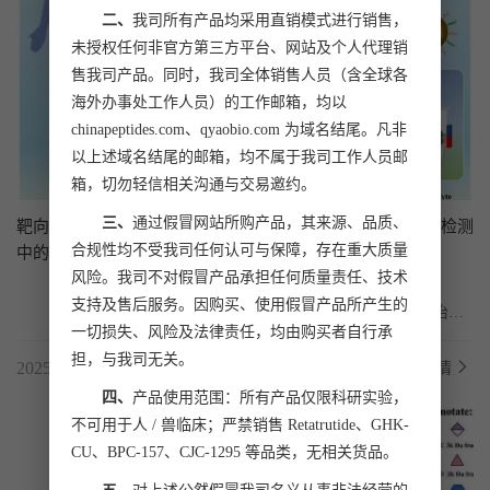
二、
我司所有产品均采用直销模式进行销售，
未授权任何非官方第三方平台、网站及个人代理销
售我司产品。同时，我司全体销售人员（含全球各
海外办事处工作人员）的工作邮箱，均以
chinapeptides.com、qyaobio.com 为域名结尾。凡非
以上述域名结尾的邮箱，均不属于我司工作人员邮
箱，切勿轻信相关沟通与交易邀约。
三、
通过假冒网站所购产品，其来源、品质、
靶向EpCAM/HER2的磁性生物界面构建-及其在乳腺癌CTCs检测
合规性均不受我司任何认可与保障，存在重大质量
中的效能评估
风险。我司不对假冒产品承担任何质量责任、技术
支持及售后服务。因购买、使用假冒产品所产生的
	循环肿瘤细胞（CTC）的检测已成为恶性肿瘤早期诊断、治疗
一切损失、风险及法律责任，均由购买者自行承
监测和预后的一种有前途的方法。南京医科大学第一附...
担，与我司无关。
2025.08.08
了解详情
四、
产品使用范围：所有产品仅限科研实验，
不可用于人 / 兽临床；严禁销售 Retatrutide、GHK-
CU、BPC-157、CJC-1295 等品类，无相关货品。