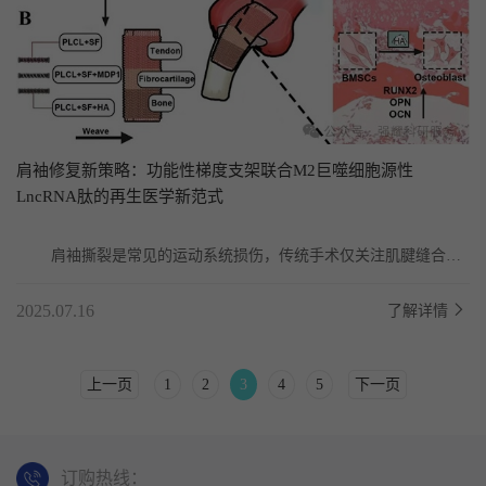
肩袖修复新策略：功能性梯度支架联合M2巨噬细胞源性
LncRNA肽的再生医学新范式
	肩袖撕裂是常见的运动系统损伤，传统手术仅关注肌腱缝合，
忽视界面重建，抗炎药物长期使用效果有限。针对这一...
2025.07.16
了解详情
上一页
1
2
3
4
5
下一页
订购热线：